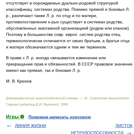
отсутствует в порождаемых дуально-родовой структурой
классификац. системах родства. Помимо прямой и боковых Л.
р., различают также Л. р. по отцу и по матери,
противопоставление к-рых существует в системах родства,
обусловленных экзогамной организацией (родом или кланом).
Поэтому в большинстве совр. европ. систем родства отец
терминологически отличается от своих братьев, а братья отца
и матери обозначаются одним и тем же термином.
В праве с Л. р. иногда связывается изменение или
прекращение прав и обязанностей. В СССР правовое значение
имеют как прямая, так и боковая Л. р.
М. В. Крюков
Демографический энциклопедический словарь. — М.: Советская энциклопедия
.
Главный редактор Д.И. Валентей
.
1985
.
Игры ⚽
Поможем написать курсовую
ЛИНИЯ ЖИЗНИ
ЛИСТOК
НЕТРУДОСПОСОБНОСТИ