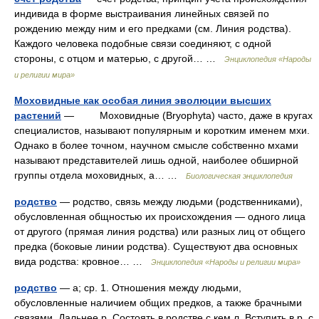
индивида в форме выстраивания линейных связей по
рождению между ним и его предками (см. Линия родства).
Каждого человека подобные связи соединяют, с одной
стороны, с отцом и матерью, с другой… …
Энциклопедия «Народы
и религии мира»
Моховидные как особая линия эволюции высших
растений
— Моховидные (Bryophyta) часто, даже в кругах
специалистов, называют популярным и коротким именем мхи.
Однако в более точном, научном смысле собственно мхами
называют представителей лишь одной, наиболее обширной
группы отдела моховидных, а… …
Биологическая энциклопедия
родство
— родство, связь между людьми (родственниками),
обусловленная общностью их происхождения — одного лица
от другого (прямая линия родства) или разных лиц от общего
предка (боковые линии родства). Существуют два основных
вида родства: кровное… …
Энциклопедия «Народы и религии мира»
родство
— а; ср. 1. Отношения между людьми,
обусловленные наличием общих предков, а также брачными
связями. Дальнее р. Состоять в родстве с кем л. Вступить в р. с