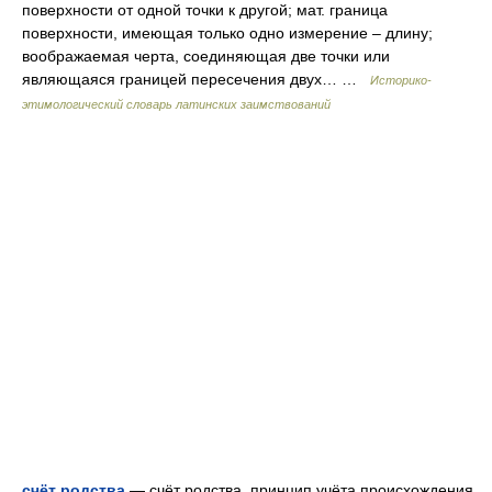
поверхности от одной точки к другой; мат. граница
поверхности, имеющая только одно измерение – длину;
воображаемая черта, соединяющая две точки или
являющаяся границей пересечения двух… …
Историко-
этимологический словарь латинских заимствований
счёт родства
— счёт родства, принцип учёта происхождения