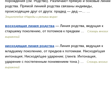
порождения (см. Родство). Различают прямую и боковые линии
родства. Прямой линией родства связаны индивиды,
происходящие друг от друга: прадед — дед —… …
Энциклопедия «Народы и религии мира»
восходящая линия родства
— Линия родства, ведущая к
старшему поколению, от потомков к предкам …
Словарь многих
выражений
нисходящая линия родства
— Линия родства, ведущая к
младшему поколению, от предков к потомкам. Нисходя/щая
интонация; Нисходя/щее ударение; (лингв. Интонация,
ударение с постепенным понижением тона.) …
Словарь многих
выражений