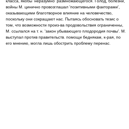
класса, якобы 'неразумно' размножающегося. Голод, болезни,
войны М. цинично провозглашал 'позитивными факторами',
оказывающими благотворное влияние на человечество,
поскольку они сокращают нас. Пытаясь обосновать тезис о
том, что возможности произ-ва продовольствия ограниченны,
М. ссылался на т. н. 'закон убывающего плодородия почвы'. М.
выступал против правительств. помощи беднякам, к-рая, по
его мнению, могла лишь обострить проблему перенас.