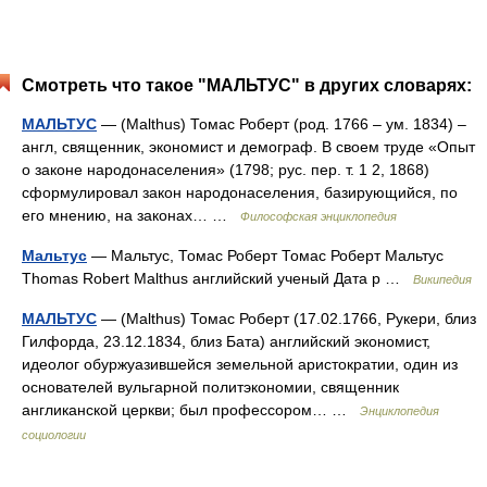
Смотреть что такое "МАЛЬТУС" в других словарях:
МАЛЬТУС
— (Malthus) Томас Роберт (род. 1766 – ум. 1834) –
англ, священник, экономист и демограф. В своем труде «Опыт
о законе народонаселения» (1798; рус. пер. т. 1 2, 1868)
сформулировал закон народонаселения, базирующийся, по
его мнению, на законах… …
Философская энциклопедия
Мальтус
— Мальтус, Томас Роберт Томас Роберт Мальтус
Thomas Robert Malthus английский ученый Дата р …
Википедия
МАЛЬТУС
— (Malthus) Томас Роберт (17.02.1766, Рукери, близ
Гилфорда, 23.12.1834, близ Бата) английский экономист,
идеолог обуржуазившейся земельной аристократии, один из
основателей вульгарной политэкономии, священник
англиканской церкви; был профессором… …
Энциклопедия
социологии