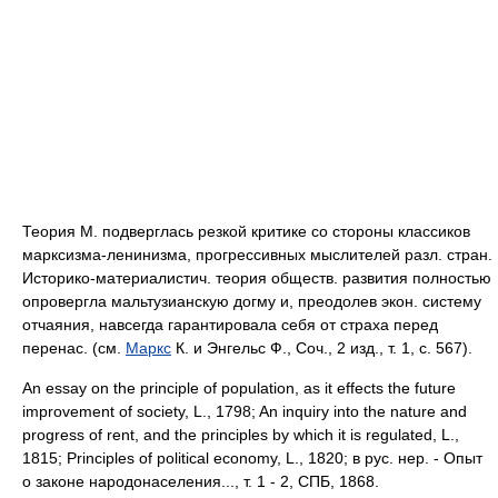
Теория М. подверглась резкой критике со стороны классиков
марксизма-ленинизма, прогрессивных мыслителей разл. стран.
Историко-материалистич. теория обществ. развития полностью
опровергла мальтузианскую догму и, преодолев экон. систему
отчаяния, навсегда гарантировала себя от страха перед
перенас. (см.
Маркс
К. и Энгельс Ф., Соч., 2 изд., т. 1, с. 567).
An essay on the principle of population, as it effects the future
improvement of society, L., 1798; An inquiry into the nature and
progress of rent, and the principles by which it is regulated, L.,
1815; Principles of political economy, L., 1820; в рус. нер. - Опыт
о законе народонаселения..., т. 1 - 2, СПБ, 1868.