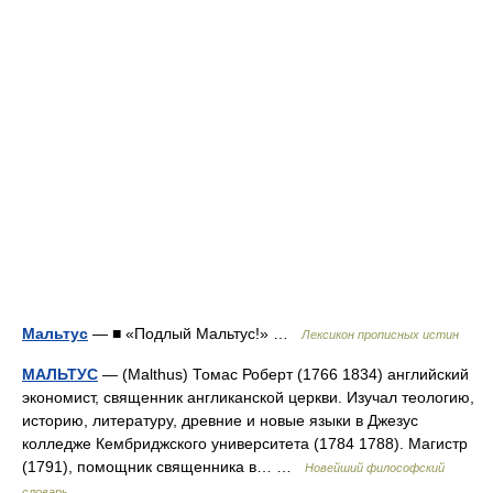
Мальтус
— ■ «Подлый Мальтус!» …
Лексикон прописных истин
МАЛЬТУС
— (Malthus) Томас Роберт (1766 1834) английский
экономист, священник англиканской церкви. Изучал теологию,
историю, литературу, древние и новые языки в Джезус
колледже Кембриджского университета (1784 1788). Магистр
(1791), помощник священника в… …
Новейший философский
словарь