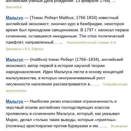
английский ученый Дата рождения: 13 февраля 1766( …
Википедия
Мальтус
— (Томас Роберт Malthus, 1766 1834) известный
английский экономист; окончил курс в Кембридже, некоторое
время был приходским священником. В 1797 г. написал первое
сочинение, оставшееся неизданным: The crisis политический
памфлет, направленный… …
Энциклопедический словарь Ф.А.
Брокгауза и И.А. Ефрона
Мальтус
— (malthus) tомac Роберт (1766–1834), английский
экономист, автор первой в истории научной теории
народонаселения. Идеи Мальтуса легли в основу концепций
мальтузианства, в которых неограничиваемый рост
численности населения рассматривается в… …
Географическая
энциклопедия
Мальтус
— Наиболее резко классовая ограниченность и
черствый эгоизм английских господствующих классов
проявились в сочинениях Мальтуса, который, как указывал
Маркс, делал «только такие выводы, которые «приятны»
(полезны) аристократии против буржуазии и им… …
Всемирная