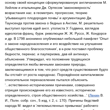
основу своей концепции сформулированную англичанином М.
Хейлом и итальянцем Дж. Ортесом 'закономерность'
возрастания нас. в геометрич. прогрессии, теорию
'убывающего плодородия почвы' и аргументацию Дж.
Таунсенда против закона о бедных в Англии, М. решительно
выступил против идей англ. утописта У. Годвина, взглядов
идеологов франц. бурж. революции Ж. Ж. Руссо, Ж. Кондорсе
и др. В 1798 анонимно опубликовал небольшой памфлет 'Опыт
о законе народонаселения и его воздействие на улучшение
общественного благосостояния', в к-ром поставил проблему
бедности, перенас. и пауперизма, дав ей антинауч.
объяснение. Утверждал, чго положение трудящихся
определяется якобы вечными законами природы,
заключающимися в том, что рост средств существования будто
бы отстаёт от роста народонас. Порождённое капитализмом
относительное перенаселение пытался объяснить
'...естественно-историческими причинами, совершенно
отрицая происхождение его из известного, исторически
определенного, строя общественного хозяйства...' (
Ленин
В.
И., Полн. собр. соч., 5 изд, т. 2, с. 170). Причины бедствий
народа М. видел в 'легкомысленных привычках' рабочего