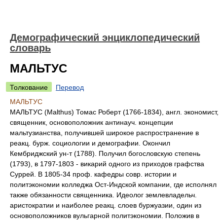
Демографический энциклопедический
словарь
МАЛЬТУС
Толкование
Перевод
МАЛЬТУС
МАЛЬТУС (Malthus) Томас Роберт (1766-1834), англ. экономист,
священник, основоположник антинауч. концепции
мальтузианства, получившей широкое распространение в
реакц. бурж. социологии и демографии. Окончил
Кембриджский ун-т (1788). Получил богословскую степень
(1793), в 1797-1803 - викарий одного из приходов графства
Суррей. В 1805-34 проф. кафедры совр. истории и
политэкономии колледжа Ост-Индской компании, где исполнял
также обязанности священника. Идеолог землевладельч.
аристократии и наиболее реакц. слоев буржуазии, один из
основоположников вульгарной политэкономии. Положив в