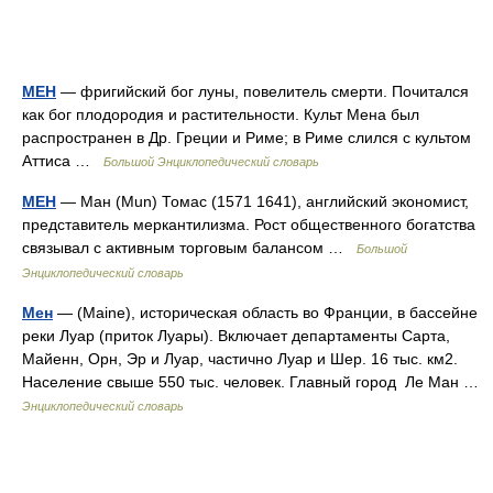
МЕН
— фригийский бог луны, повелитель смерти. Почитался
как бог плодородия и растительности. Культ Мена был
распространен в Др. Греции и Риме; в Риме слился с культом
Аттиса …
Большой Энциклопедический словарь
МЕН
— Ман (Mun) Томас (1571 1641), английский экономист,
представитель меркантилизма. Рост общественного богатства
связывал с активным торговым балансом …
Большой
Энциклопедический словарь
Мен
— (Maine), историческая область во Франции, в бассейне
реки Луар (приток Луары). Включает департаменты Сарта,
Майенн, Орн, Эр и Луар, частично Луар и Шер. 16 тыс. км2.
Население свыше 550 тыс. человек. Главный город Ле Ман …
Энциклопедический словарь