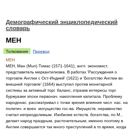
Демографический энциклопедический
словарь
МЕН
Толкование
Перевод
МЕН
МЕН, Ман (Mun) Томас (1571-1641), англ. экономист,
представитель меркантилизма. В работах 'Рассуждения о
торговле Англии с Ост-Индией' (1621) и 'Богатство Англии во
внешней торговле' (1664) выступил против монетарной
системы за активный торг. баланс, отразив интересы торг.
буржуазии эпохи первонач. накопления капитала. Проблему
народонас. рассматривал с точки зрения влияния числ. нас. на
политич. и воен. могущество гос-ва. Имуществ. неравенство
считал непреодолимым. Изобилие естеств. богатства, по М.,
делает народ праздным, расточительным; именно поэтому в
Англии совершается так много преступлений в то время, когда