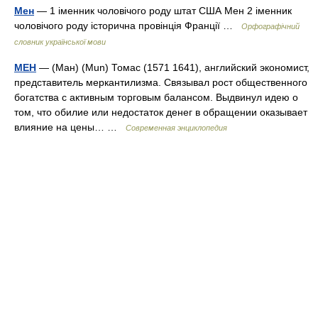
Мен
— 1 іменник чоловічого роду штат США Мен 2 іменник
чоловічого роду історична провінція Франції …
Орфографічний
словник української мови
МЕН
— (Ман) (Mun) Томас (1571 1641), английский экономист,
представитель меркантилизма. Связывал рост общественного
богатства с активным торговым балансом. Выдвинул идею о
том, что обилие или недостаток денег в обращении оказывает
влияние на цены… …
Современная энциклопедия