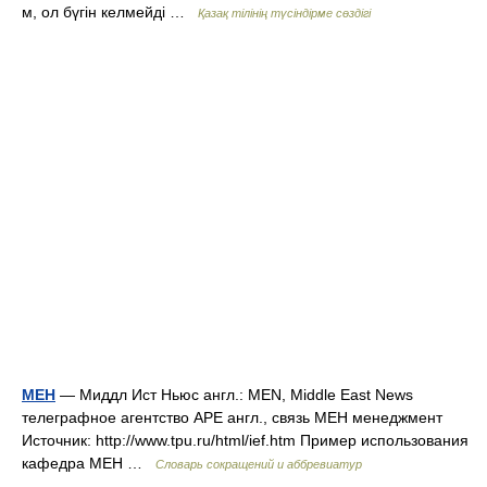
м, ол бүгін келмейді …
Қазақ тілінің түсіндірме сөздігі
МЕН
— Миддл Ист Ньюс англ.: MEN, Middle East News
телеграфное агентство АРЕ англ., связь МЕН менеджмент
Источник: http://www.tpu.ru/html/ief.htm Пример использования
кафедра МЕН …
Словарь сокращений и аббревиатур