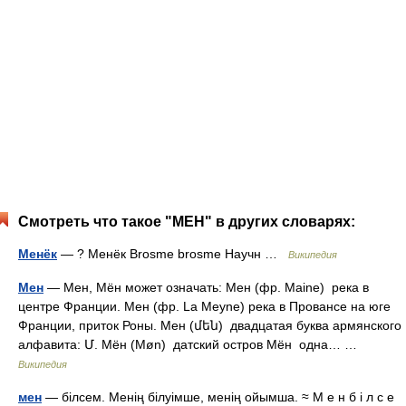
Смотреть что такое "МЕН" в других словарях:
Менёк
— ? Менёк Brosme brosme Научн …
Википедия
Мен
— Мен, Мён может означать: Мен (фр. Maine) река в
центре Франции. Мен (фр. La Meyne) река в Провансе на юге
Франции, приток Роны. Мен (մեն) двадцатая буква армянского
алфавита: Մ. Мён (Møn) датский остров Мён одна… …
Википедия
мен
— білсем. Менің білуімше, менің ойымша. ≈ М е н б і л с е