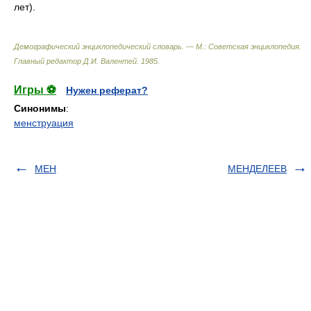
лет).
Демографический энциклопедический словарь. — М.: Советская энциклопедия
.
Главный редактор Д.И. Валентей
.
1985
.
Игры ⚽
Нужен реферат?
Синонимы
:
менструация
МЕН
МЕНДЕЛЕЕВ