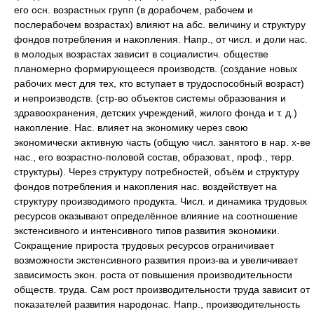
его осн. возрастных групп (в дорабочем, рабочем и
послерабочем возрастах) влияют на абс. величину и структуру
фондов потребления и накопления. Напр., от числ. и доли нас.
в молодых возрастах зависит в социалистич. обществе
планомерно формирующееся производств. (создание новых
рабочих мест для тех, кто вступает в трудоспособный возраст)
и непроизводств. (стр-во объектов системы образования и
здравоохранения, детских учреждений, жилого фонда и т. д.)
накопление. Нас. влияет на экономику через свою
экономически активную часть (общую числ. занятого в нар. х-ве
нас., его возрастно-половой состав, образоват., проф., терр.
структуры). Через структуру потребностей, объём и структуру
фондов потребления и накопления нас. воздействует на
структуру производимого продукта. Числ. и динамика трудовых
ресурсов оказывают определённое влияние на соотношение
экстенсивного и интенсивного типов развития экономики.
Сокращение прироста трудовых ресурсов ограничивает
возможности экстенсивного развития произ-ва и увеличивает
зависимость экон. роста от повышения производительности
обществ. труда. Сам рост производительности труда зависит от
показателей развития народонас. Напр., производительность