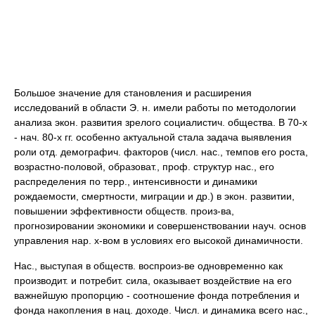
Большое значение для становления и расширения
исследований в области Э. н. имели работы по методологии
анализа экон. развития зрелого социалистич. общества. В 70-х
- нач. 80-х гг. особенно актуальной стала задача выявления
роли отд. демографич. факторов (числ. нас., темпов его роста,
возрастно-половой, образоват., проф. структур нас., его
распределения по терр., интенсивности и динамики
рождаемости, смертности, миграции и др.) в экон. развитии,
повышении эффективности обществ. произ-ва,
прогнозировании экономики и совершенствовании науч. основ
управления нар. х-вом в условиях его высокой динамичности.
Нас., выступая в обществ. воспроиз-ве одновременно как
производит. и потребит. сила, оказывает воздействие на его
важнейшую пропорцию - соотношение фонда потребления и
фонда накопления в нац. доходе. Числ. и динамика всего нас.,