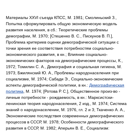
Материалы XXVI съезда КПСС, М. 1981; Смолиньский З.,
Попытка сформулировать общую экономическую модель
развития населения, в сб.: Теоретические проблемы
демографии, М. 1970; [Стешенко В. С., Пискунов В. П.],
Проблема критериев оценки демографической ситуации с
точки зрения ее соответствия потребностям социально-
экономического развития, в кн.; Влияние социально-
экономических факторов на демографические процессы, К.,
1972; Томилин С. А., Демография и социальная гигиена, М.
1973; Бжилянский Ю. А., Проблемы народонаселения при
социализме, М. 1974; Сабади Э., Социально-экономические
аспекты демографической политики, в кн.:
Демографическая
политика
, М. 1974; [Ротова Р. С.], Общественное произ-во -
личные потребности - рождаемость, в кн.: Марксистски-
ленинская теория народонаселения, 2 изд., М. 1974; Система
знаний о народонаселении, М. 1976, гл. 2 и 3; Ткаченко А. А.,
Экономические последствия современных демографических
процессов в СССР, М. 1978; Особенности демографического
развития в СССР, М. 1982; Аперьян В. Е., Социализм: