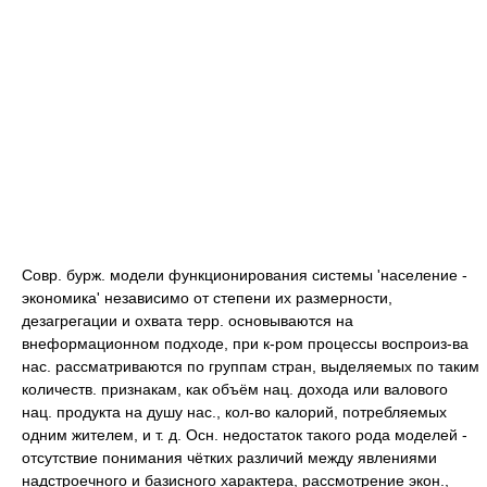
Совр. бурж. модели функционирования системы 'население -
экономика' независимо от степени их размерности,
дезагрегации и охвата терр. основываются на
внеформационном подходе, при к-ром процессы воспроиз-ва
нас. рассматриваются по группам стран, выделяемых по таким
количеств. признакам, как объём нац. дохода или валового
нац. продукта на душу нас., кол-во калорий, потребляемых
одним жителем, и т. д. Осн. недостаток такого рода моделей -
отсутствие понимания чётких различий между явлениями
надстроечного и базисного характера, рассмотрение экон.,