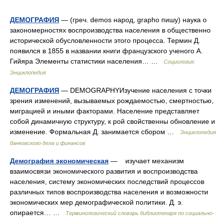
ДЕМОГРАФИЯ
— (греч. demos народ, grapho пишу) наука о
закономерностях воспроизводства населения в общественно
исторической обусловленности этого процесса. Термин Д.
появился в 1855 в названии книги французского ученого А.
Гийяра Элементы статистики населения… …
Социология:
Энциклопедия
ДЕМОГРАФИЯ
— DEMOGRAPHYИзучение населения с точки
зрения изменений, вызываемых рождаемостью, смертностью,
миграцией и иными факторами. Население представляет
собой динамичную структуру, к рой свойственны обновление и
изменение. Формальная Д. занимается сбором …
Энциклопедия
банковского дела и финансов
Демография экономическая
— изучает механизм
взаимосвязи экономического развития и воспроизводства
населения, систему экономических последствий процессов
различных типов воспроизводства населения и возможности
экономических мер демографической политики. Д. э.
опирается… …
Терминологический словарь библиотекаря по социально-