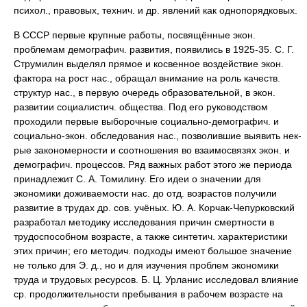
психол., правовых, технич. и др. явлений как однопорядковых.
В СССР первые крупные работы, посвящённые экон.
проблемам демографич. развития, появились в 1925-35. С. Г.
Струмилин выделял прямое и косвенное воздействие экон.
фактора на рост нас., обращал внимание на роль качеств.
структур нас., в первую очередь образовательной, в экон.
развитии социалистич. общества. Под его руководством
проходили первые выборочные социально-демографич. и
социально-экон. обследования нас., позволившие выявить нек-
рые закономерности и соотношения во взаимосвязях экон. и
демографич. процессов. Ряд важных работ этого же периода
принадлежит С. А. Томилину. Его идеи о значении для
экономики доживаемости нас. до отд. возрастов получили
развитие в трудах др. сов. учёных. Ю. А. Корчак-Чепурковский
разработал методику исследования причин смертности в
трудоспособном возрасте, а также синтетич. характеристики
этих причин; его методич. подходы имеют большое значение
не только для Э. д., но и для изучения проблем экономики
труда и трудовых ресурсов. Б. Ц. Урланис исследовал влияние
ср. продолжительности пребывания в рабочем возрасте на