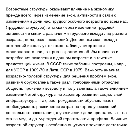
Возрастные структуры оказывают влияние на экономику
прежде всего через изменение экон. активности в связи с
изменениями доли нас. трудоспособного возраста во всём нас.
(трудовая структура), а также через изменение трудовой
активности в связи с различиями трудового вклада лиц разного
возраста, пола, разл. поколений. Для оценки экон. вклада
поколений используются экон. таблицы смертности
стационарного нас., в к-рых выражается объём произ-ва и
потребления поколения в данном возрасте и в течение
предстоящей жизни. В СССР такие таблицы построены, напр.,
для УССР в 1969-70 и Латв. ССР в 1975. Важность анализа
возрастно-половой структуры для решения проблем экон.
развития обусловлена также разл. требованиями отраслей
обществ. произ-ва к возрасту и полу занятых, а также влиянием
изменений этой структуры на характер развития социальной
инфраструктуры. Так, рост рождаемости обусловливает
необходимость расширения затрат на стр-во учреждений
дошкольного воспитания, а увеличение доли престарелых - на
стр-во мед. и др. учреждений геронтологич. профиля. Влияние
возрастной структуры особенно ощутимо в течение достаточно