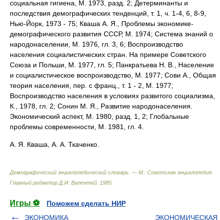
социальная гигиена, М. 1973, разд. 2; Детерминанты и
последствия демографических тенденций, т. 1, ч. 1-4, 6, 8-9,
Нью-Йорк, 1973 - 75; Кваша А. Я., Проблемы экономике-
демографического развития СССР, М. 1974; Система знаний о
народонаселении, М. 1976, гл. 3, 6; Воспроизводство
населения социалистических стран. На примере Советского
Союза и Польши, М. 1977, гл. 5; Панкратьева Н. В., Население
и социалистическое воспроизводство, М. 1977; Сови А., Общая
теория населения, пер. с франц., т. 1 - 2, М. 1977;
Воспроизводство населения в условиях развитого социализма,
К., 1978, гл. 2; Сонин М. Я., Развитие народонаселения.
Экономический аспект, М. 1980, разд. 1, 2; Глобальные
проблемы современности, М. 1981, гл. 4.
А. Я. Кваша, А. А. Ткаченко.
Демографический энциклопедический словарь. — М.: Советская энциклопедия
.
Главный редактор Д.И. Валентей
.
1985
.
Игры ⚽
Поможем сделать НИР
ЭКОНОМИКА
ЭКОНОМИЧЕСКАЯ