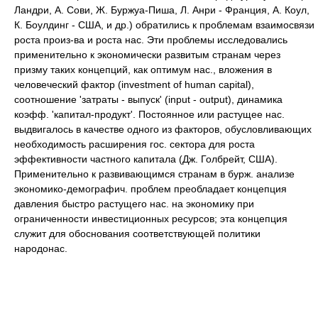
Ландри, А. Сови, Ж. Буржуа-Пиша, Л. Анри - Франция, А. Коул,
К. Боулдинг - США, и др.) обратились к проблемам взаимосвязи
роста произ-ва и роста нас. Эти проблемы исследовались
применительно к экономически развитым странам через
призму таких концепций, как оптимум нас., вложения в
человеческий фактор (investment of human capital),
соотношение 'затраты - выпуск' (input - output), динамика
коэфф. 'капитал-продукт'. Постоянное или растущее нас.
выдвигалось в качестве одного из факторов, обусловливающих
необходимость расширения гос. сектора для роста
эффективности частного капитала (Дж. Голбрейт, США).
Применительно к развивающимся странам в бурж. анализе
экономико-демографич. проблем преобладает концепция
давления быстро растущего нас. на экономику при
ограниченности инвестиционных ресурсов; эта концепция
служит для обоснования соответствующей политики
народонас.