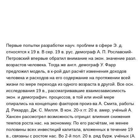
Первые попытки разработки науч. проблем в сфере Э. д.
относятся к 19 в. В сер. 19 в. рус. демограф А. П. Рославский-
Петровский впервые обратил внимание на экон. значение разл.
возрастов человека. Тогда же англ. демограф У. Фарр
предложил модель, в к-рой дал расчёт изменения доходов
человека и расходов на его содержание на протяжении всей
жизни по мере перехода из одного возраста в другой. Все осн.
исследования 19 в., рассматривавшие взаимозависимость
экон. и демографич. процессов, в той или иной мере
опирались на концепцию факторов произ-ва А. Смита, работы
Д. Рикардо, Дж. С. Милля. В кон. 20-х гг. 20 в. амер. учёный А.
Хансен рассмотрел возможность отрицат. влияния снижения
темпов роста нас. на экономику. По его расчётам, не менее
половины всех инвестиций капитала, вложенных в течение 19
в., связаны с ростом нас. Во 2-й пол. 20 в. ряд бурж. учёных (А.