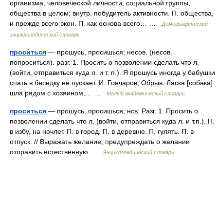
организма, человеческой личности, социальной группы,
общества в целом; внутр. побудитель активности. П. общества,
и прежде всего экон. П. как основа всего… …
Демографический
энциклопедический словарь
проси́ться
— прошусь, просишься; несов. (несов.
попроситься). разг. 1. Просить о позволении сделать что л.
(войти, отправиться куда л. и т. п.). Я прошусь иногда у бабушки
спать в беседку не пускает. И. Гончаров, Обрыв. Ласка [собака]
шла рядом с хозяином,… …
Малый академический словарь
проситься
— прошусь, просишься; нсв. Разг. 1. Просить о
позволении сделать что л. (войти, отправиться куда л. и т.п.). П.
в избу, на ночлег. П. в город. П. в деревню. П. гулять. П. в
отпуск. // Выражать желание, предупреждать о желании
отправить естественную …
Энциклопедический словарь