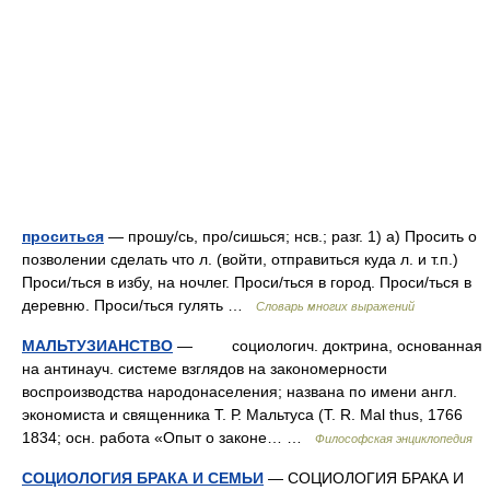
проситься
— прошу/сь, про/сишься; нсв.; разг. 1) а) Просить о
позволении сделать что л. (войти, отправиться куда л. и т.п.)
Проси/ться в избу, на ночлег. Проси/ться в город. Проси/ться в
деревню. Проси/ться гулять …
Словарь многих выражений
МАЛЬТУЗИАНСТВО
— социологич. доктрина, основанная
на антинауч. системе взглядов на закономерности
воспроизводства народонаселения; названа по имени англ.
экономиста и священника Т. Р. Мальтуса (Т. R. Mal thus, 1766
1834; осн. работа «Опыт о законе… …
Философская энциклопедия
СОЦИОЛOГИЯ БРАКА И СЕМЬИ
— СОЦИОЛOГИЯ БРАКА И